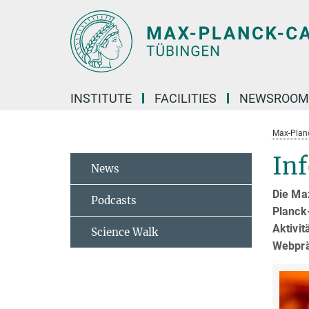
Hauptinhalt
INSTITUTE
FACILITIES
NEWSROOM
Max-Plan
In
News
Die Ma
Podcasts
Planck
Aktivit
Science Walk
Webprä