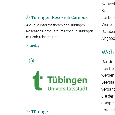
Nahver
Buslini
Tübingen Research Campus
der bel
Viertel
Aktuelle Informationen des Tübingen
Darüber
Research Campus zum Leben in Tübingen
mit zahlreichen Tipps.
Angebot
mehr
Woh
Der Gru
den Ber
werden 
Leerstä
vergang
die den
entspre
unterst
Tübinger