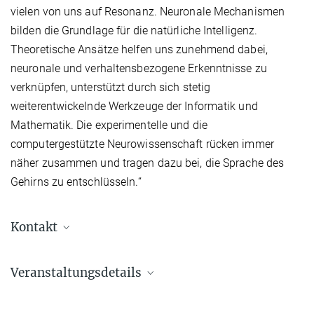
vielen von uns auf Resonanz. Neuronale Mechanismen
bilden die Grundlage für die natürliche Intelligenz.
Theoretische Ansätze helfen uns zunehmend dabei,
neuronale und verhaltensbezogene Erkenntnisse zu
verknüpfen, unterstützt durch sich stetig
weiterentwickelnde Werkzeuge der Informatik und
Mathematik. Die experimentelle und die
computergestützte Neurowissenschaft rücken immer
näher zusammen und tragen dazu bei, die Sprache des
Gehirns zu entschlüsseln.“
Kontakt
Dr. Zhaoping Li
Veranstaltungsdetails
Conference organizer
braitenberg100@tuebingen.mpg.de
Braitenberg 100